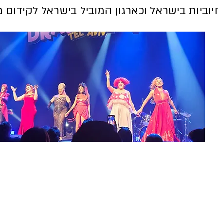
וביות בישראל וכארגון המוביל בישראל לקידום מי
STATE OF THE ART
מלכות ומלכי הדראג המובילים של ישראל מציגים על
במת היכל התרבות ת"א את סיפוריהם האישיים של
א.נשים שחיים עם HIV