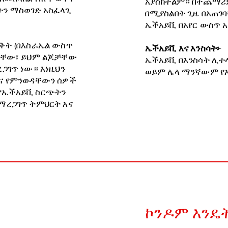
አያስከትልም። በተጨማሪም
ትን ማስወገድ አስፈላጊ
በሚያስልበት ጊዜ በአጠገ
ኤችአይቪ በአየር ውስጥ 
ቅት (በእስራኤል ውስጥ
ኤችአይቪ እና እንስሳት፦
 ናቸው፣ ይህም ልጆቻቸው
ኤችአይቪ በእንስሳት ሊተላ
ጋገጥ ነው። እነዚህን
ወይም ሌላ ማንኛውም የእ
እና የምንወዳቸውን ሰዎች
 የኤችአይቪ ስርጭትን
ማረጋገጥ ትምህርት እና
ኮንዶም እንዴ