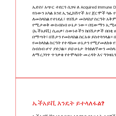
ኤድስ፣ አጭር ተደርጎ ሲፃፍ ለ Acquired Immune De
የሰውን አካል እንደ ኢንፌክሽኖች እና ጀርሞች ካሉ የ
ለመከላከል የተነደፈ፣ የበሽታ መከላከያ ስርዓት አቅ
የሚታወቅ ውስብስብ ሁኔታ ነው። በሂውማን ኢሚ
(ኤችአይቪ) ሲጠቃ፣ ሰውነቶችን ከበሽታዎች በበቂ 
በማጣት፣ በሽታን የመከላከል ስርአቱ ይስተጓጎላል።
የመከላከል ስርዓት የተዳከመ ሁኔታን የሚያመለክቱ 
ስብስብ ሆኖ ያድጋል። ይህ ሁኔታ ትክክለኛውን መከላከ
ለማረጋገጥ ጥንቃቄ የተሞላበት መረዳት እና ግንዛቤ
ኤችአይቪ እንዴት ይተላለፋል?