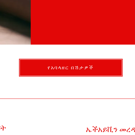
የአባላዘር በሽታዎች
ዳት
ኤችአይቪን መረ