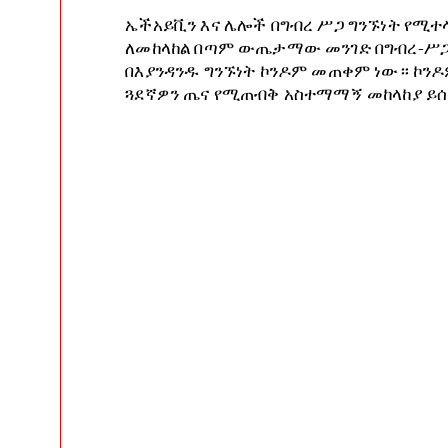
ኤችአይቪን እና ሌሎች በግብረ ሥጋ ግንኙነት የሚ
ለመከላከል በጣም ውጤታማው መንገድ በግብረ-ሥጋ
በእያንዳንዱ ግንኙነት ኮንዶም መጠቀም ነው። ኮንዶ
ጓደኛዎን ጤና የሚጠብቅ አስተማማኝ መከላከያ ይ