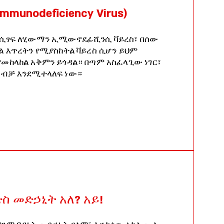
mmunodeficiency Virus)
 ሲፃፍ ለሂውማን ኢሚውኖደፊሺንሲ ቫይረስ፣ በሰው
ል እጥረትን የሚያስከትል ቫይረስ ሲሆን ይህም
መከላከል አቅምን ይጎዳል። በጣም አስፈላጊው ነገር፣
 ብቻ እንደሚተላለፍ ነው።
 መድኃኒት አለ? አይ!