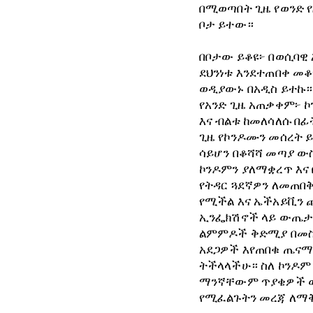
በሚወጣበት ጊዜ የወንድ 
ቦታ ይተው።
በቦታው ይቆዩ፦ በወሲባዊ 
ደህንነቱ እንደተጠበቀ መ
ወዲያውኑ በአዲስ ይተኩ።
የአንድ ጊዜ አጠቃቀም፦ ኮ
እና ብልቱ ከመለሳለሱ በ
ጊዜ የኮንዶሙን መሰረት 
ሳይሆን በቆሻሻ መጣያ ው
ኮንዶምን ያለማቋረጥ እና 
የትዳር ጓደኛዎን ለመጠበቅ
የሚችል እና ኤችአይቪን 
ኢንፌክሽኖች ላይ ውጤታ
ልምምዶች ቅድሚያ በመስጠ
አደጋዎች እየጠበቁ ጤናማ 
ትችላላችሁ። ስለ ኮንዶም
ማንኛቸውም ጥያቄዎች ወይ
የሚፈልጉትን መረጃ ለማቅ