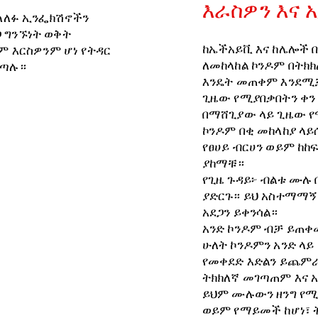
እራስዎን እና 
ተላለፉ ኢንፌክሽኖችን
 ግንኙነት ወቅት
ከኤችአይቪ እና ከሌሎች 
ም እርስዎንም ሆነ የትዳር
ለመከላከል ኮንዶም በትክክ
ሰጣሉ።
እንዴት መጠቀም እንደሚቻ
ጊዜው የሚያበቃበትን ቀን
በማሸጊያው ላይ ጊዜው የ
ኮንዶም በቂ መከላከያ ላ
የፀሀይ ብርሀን ወይም ከከ
ያከማቹ።
የጊዜ ጉዳይ፦ ብልቱ ሙሉ
ያድርጉ። ይህ አስተማማኝ
አደጋን ይቀንሳል።
አንድ ኮንዶም ብቻ ይጠቀ
ሁለት ኮንዶምን አንድ ላ
የመቀደድ እድልን ይጨምራ
ትክክለኛ መገጣጠም እና 
ይህም ሙሉውን ዘንግ የሚ
ወይም የማይመች ከሆነ፣ 