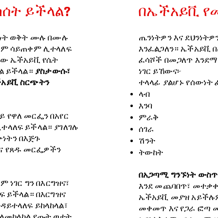
ሰት ይችላል?
በኤችአይቪ የ
ኙነት ወቅት ሙሉ በሙሉ
ጤንነትዎን እና ደህንነትዎ
ንዶም ሳይጠቀም ሊተላለፍ
እንፈልጋለን። ኤችአይቪ በ
ለው ኤችአይቪ የሴት
ፈሳሾች በመጋለጥ እንደማ
ክል ይችላል።
ያስታውሱ፣
ነገር ይኸውና፦
ችአይቪ ስርጭትን
ተላላፊ ያልሆኑ የሰውነት
ላብ
እንባ
 የዋለ መርፌን በአየር
ምራቅ
ተላለፍ ይችላል። ያገለገሉ
ሰገራ
ነትን በእጅጉ
ሽንት
ና የጸዱ መርፌዎችን
ትውከት
በአጋጣሚ ግንኙነት ውስጥ
ም ነገር ግን በእርግዝና፣
እንደ መጨባበጥ፣ መተቃቀ
ፍ ይችላል። በእርግዝና
ኤችአይቪ መያዝ አይችሉም
ዳይተላለፍ ይከላከላል፣
መቀመጥ እና የጋራ ፎጣ 
 ለመከላከል የጡት ወተት