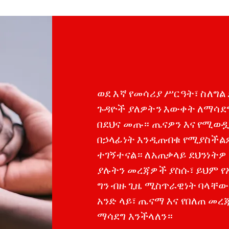
ወደ እኛ የመሳሪያ ሥርዓት፣ ስለግል 
ጉዳዮች ያለዎትን እውቀት ለማሳደግ
በደህና መጡ። ጤናዎን እና የሚወዷ
በኃላፊነት እንዲጠብቁ የሚያስችል
ተገኝተናል። ለአጠቃላይ ደህንነትዎ
ያሉትን መረጃዎች ያስሱ፣ ይህም የአ
ግን ብዙ ጊዜ ሚስጥራዊነት ባላቸው 
አንድ ላይ፣ ጤናማ እና የበለጠ መ
ማሳደግ እንችላለን።