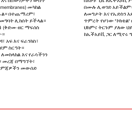
ች እና በሰውነታችን ውስጥ
በአሁኑ ጊዜ ለኤችአይቪ ም
membranes) መካከል
በሙሉ ሊወገድ አይችልም።
ለፋል። በተጨማሪም፣
ለመግታት እና የኤድስን 
በመግባት ሊከሰት ይችላል።
ጥምረት የሆነው "ኮክቴል"
ሽ (ቅድመ-ዘር ማፍሰስ
ህክምና ትርጉም ያለው ህይ
ት።
ከኤችአይቪ ጋር ለሚኖሩ 
 አፍ እና ፍራንክስ፣
የደም ስርዓት።
ለመከላከል እና የራሳችንን
። መረጃ በማግኘት፣
 እርምጃዎችን መውሰድ