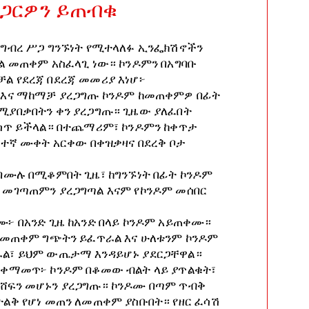
አጋርዎን ይጠብቁ
በግብረ ሥጋ ግንኙነት የሚተላለፉ ኢንፌክሽኖችን
ል መጠቀም አስፈላጊ ነው። ኮንዶምን በአግባቡ
ል የደረጃ በደረጃ መመሪያ እነሆ፦
 እና ማከማቻ ያረጋግጡ ኮንዶም ከመጠቀምዎ በፊት
ሚያበቃበትን ቀን ያረጋግጡ። ጊዜው ያለፈበት
ይሰጥ ይችላል። በተጨማሪም፣ ኮንዶምን ከቀጥታ
ፍተኛ ሙቀት አርቀው በቀዝቃዛና በደረቅ ቦታ
 በሙሉ በሚቆምበት ጊዜ፣ ከግንኙነት በፊት ኮንዶም
 መገጣጠምን ያረጋግጣል እናም የኮንዶም መሰበር
ሙ፦ በአንድ ጊዜ ከአንድ በላይ ኮንዶም አይጠቀሙ።
ይ መጠቀም ግጭትን ይፈጥራል እና ሁለቱንም ኮንዶም
ል፣ ይህም ውጤታማ እንዳይሆኑ ያደርጋቸዋል።
አቀማመጥ፦ ኮንዶም በቆመው ብልት ላይ ያጥልቁት፣
ሸፍን መሆኑን ያረጋግጡ። ኮንዶሙ በጣም ጥብቅ
ትልቅ የሆነ መጠን ለመጠቀም ያስቡበት። የዘር ፈሳሽ