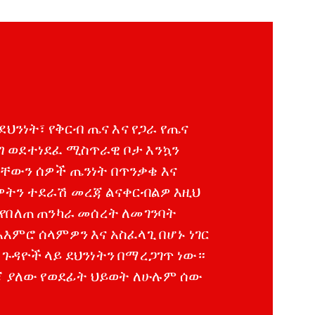
ደህንነት፣ የቅርብ ጤና እና የጋራ የጤና
 ወደተነደፈ ሚስጥራዊ ቦታ እንኳን
ቸውን ሰዎች ጤንነት በጥንቃቄ እና
ዎትን ተደራሽ መረጃ ልናቀርብልዎ እዚህ
 የበለጠ ጠንካራ መሰረት ለመገንባት
እምሮ ሰላምዎን እና አስፈላጊ በሆኑ ነገር
ጉዳዮች ላይ ደህንነትን በማረጋገጥ ነው።
ረጃ ያለው የወደፊት ህይወት ለሁሉም ሰው