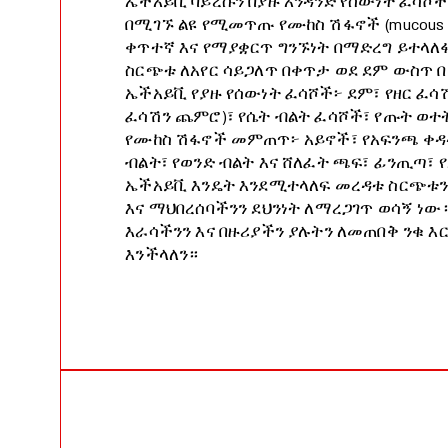
ኤችአይቪ ቫይረሱን በያዙ አንዳንድ የሰውነት ፈሳሾ
በሚገኙ ልዩ የሚመጥጡ የሙከስ ሽፋኖች (mucous 
ቀጥተኛ እና የማያቋርጥ ግንኙነት በማድረግ ይተላ
ስርጭቱ ለአየር ሳይጋለጥ በቀጥታ ወደ ደም ውስጥ 
ኤችአይቪ የያዙ የሰውነት ፈሳሾች፦ ደም፣ የዘር ፈሳ
ፈሳሽን ጨምሮ)፣ የሴት ብልት ፈሳሾች፣ የጡት ወተ
የሙከስ ሽፋኖች መምጠጥ፦ አይኖች፣ የአፍንጫ ቀዳዳ፣
ብልት፣ የወንድ ብልት እና ሸለፈት ጫፍ፣ ፊንጢጣ፣ 
ኤችአይቪ እንዴት እንደሚተላለፍ መረዳቱ ስርጭቱን 
እና ማህበረሰባችንን ደህንነት ለማረጋገጥ ወሳኝ ነው
እራሳችንን እና በዙሪያችን ያሉትን ለመጠበቅ ንቁ
እንችላለን።