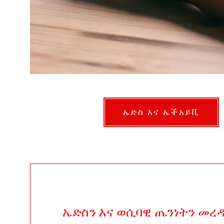
ኤድስ እና ኤችአይቪ
ኤድስን እና ወሲባዊ ጤንነትን መረ