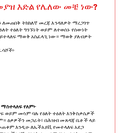
መያዝ እድል የሌለው መቼ ነው?
ን ለመጠበቅ ትክክለኛ መረጃ እንዳለዎት ማረጋገጥ
ዕለት ተዕለት ግንኙነት ወይም ለተወሰኑ የሰውነት
ይተላለፍ ማወቅ አስፈላጊ ነው። ማወቅ ያለብዎት
 ፈሳሾች፦
 ማስተላለፍ የለም፦
ፍ ወይም መሳም ባሉ የዕለት ተዕለት እንቅስቃሴዎች
። ዕቃዎችን መጋራት፣ በሕዝብ መጸዳጃ ቤቶች ላይ
መጠቀም እንዲሁ ለኤችአይቪ የመተላለፍ አደጋ