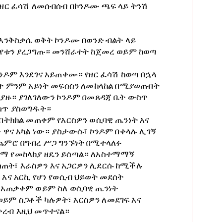
የዘር ፈሳሽ ለመሰብሰብ በኮንዶሙ ጫፍ ላይ ትንሽ
እንቅስቃሴ ወቅት ኮንዶሙ በወንድ ብልት ላይ
ቆየቱን ያረጋግጡ። መንሸራተት ከጀመረ ወይም ከወጣ
ንዶም እንደገና አይጠቀሙ። የዘር ፈሳሽ ከወጣ በኋላ
ፊት ምንም አይነት መፍሰስን ለመከላከል በሚያወጡበት
ይያዙ። ያገለገለውን ኮንዶም በመጸዳጃ ቤት ውስጥ
ስጥ ያስወግዱት።
በትክክል መጠቀም የእርስዎን ወሲባዊ ጤንነት እና
 ዋና አካል ነው። ያስታውሱ፣ ኮንዶም በቀላሉ ሊገኝ
ጨምሮ በግብረ ሥጋ ግንኙነት በሚተላለፉ
ማ የመከላከያ ዘዴን ይሰጣል። ለአስተማማኝ
ት፣ እራስዎን እና አጋርዎን ሊደርሱ ከሚችሉ
እና አርኪ የሆነ የወሲብ ህይወት መደሰት
 አጠቃቀም ወይም ስለ ወሲባዊ ጤንነት
ም ስጋቶች ካሉዎት፣ እርስዎን ለመደገፍ እና
ረብ እዚህ መጥተናል።