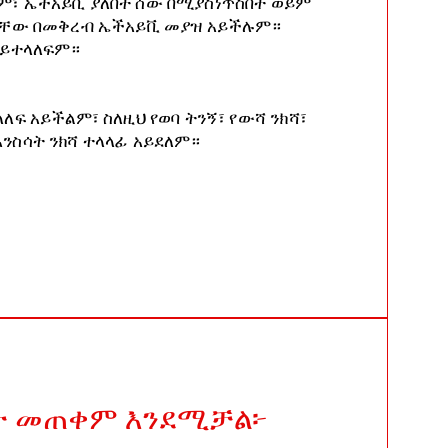
፣ ኤችአይቪ ያለበት ሰው በሚያስነጥስበት ወይም
ባቸው በመቅረብ ኤችአይቪ መያዝ አይችሉም።
አይተላለፍም።
ለፍ አይችልም፣ ስለዚህ የወባ ትንኝ፣ የውሻ ንክሻ፣
ንስሳት ንክሻ ተላላፊ አይደለም።
ት መጠቀም እንደሚቻል፦