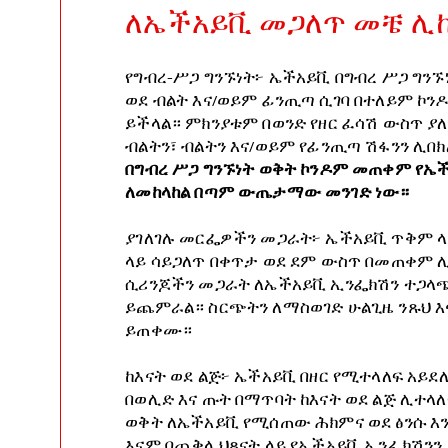
ለኤችአይቪ መጋለጥ መቼ ሊከ
የግብረ-ሥጋ ግንኙነት፦ ኤችአይቪ በግብረ ሥጋ ግን
ወደ ብልት እና/ወይም ፊንጢጣ ሲገባ በተለይም ኮ
ይችላል። ምክንያቱም በወንድ የዘር ፈሳሽ ውስጥ ያ
ብልትን፣ ብልትን እና/ወይም የፊንጢጣ ሽፋንን ሊበ
በግብረ ሥጋ ግንኙነት ወቅት ኮንዶም መጠቀም የኤ
ለመከላከል በጣም ውጤታማው መንገድ ነው።
ያገለገሉ መርፌዎችን መጋራት፦ ኤችአይቪ ጥቅም ላይ
ላይ ሳይጋለጥ በቀጥታ ወደ ደም ውስጥ በመጠቀም ሊ
ሲሪንጆችን መጋራት ለኤችአይቪ ኢንፌክሽን ተጋላጭ
ይጨምራል። ስርጭትን ለማስወገድ ሁልጊዜ ንጹህ እ
ይጠቀሙ።
ከእናት ወደ ልጅ፦ ኤችአይቪ በዘር የሚተላለፍ አይደለ
በወሊድ እና ጡት በማጥባት ከእናት ወደ ልጅ ሊተላለ
ወቅት ለኤችአይቪ የሚሰጠው ሕክምና ወደ ፅንሱ እን
እናም በጨቅላ ህጻናት ላይ የኤችአይቪ ኢንፌክሽንን