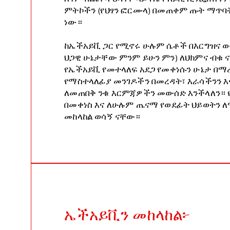
ምትኮችን (የህፃን ፎርሙላ) በመጠቀም ጡት ማጥባ
ነው።
ከኤችአይቪ ጋር የሚኖሩ ሁሉም ሴቶች በእርግዝና ወ
ህጋዊ ሁኔታቸው ምንም ይሁን ምን) ለህክምና ብቁ
የኤችአይቪ የመተላለፍ አደጋ የመቀነሱን ሁኔታ በማረ
የማስተላለፊያ መንገዶችን በመረዳት፣ እራሳችንን 
ለመጠበቅ ንቁ እርምጃዎችን መውሰድ እንችላለን።
በመቀነስ እና ለሁሉም ጤናማ የወደፊት ህይወትን ለ
መከላከል ወሳኝ ናቸው።
ኤችአይቪን መከላከል፦