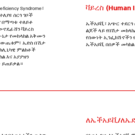
ቫይረስ (Human I
ficiency Syndrome፣
ተለያዩ ሰርጎ ገቦች
ም በማጣቱ ተለይቶ
ኤችአይቪ፣ አጭር ተደርጎ
ውኖዴፊሸን ቫይረስ
ልጆች ላይ የበሽታ መከላከ
ሁኔታ የመከላከል አቅሙን
የሰውነት ኢንፌክሽኖችን የ
 በውጤቱም፣ ኤድስ በሽታ
ኤችአይቪ በሰዎች መካከል
የክሊኒካዊ ምልክቶች
ል እና አያያዝን
ን ይጠይቃል።
ለኤችአይቪ/ለኤድስ