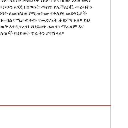
ንም ዓይነት መድኃኒት የለም፣ እና ከሰው አካል ሙሉ
 ይሁን እንጂ በሰውነት ውስጥ የኤችአይቪ መራባትን
እድገት ለመከላከል የሚጠቅሙ የተለያዩ መድሃኒቶች
 በመባል የሚታወቀው የመድሃኒት ሕክምና አለ። ይህ
ወት እንዲኖረን፣ የህይወት ዘመንን ማራዘም እና
ግለሰቦች የህይወት ጥራትን ያሻሽላል።