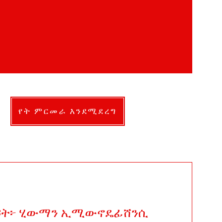
የት ምርመራ እንደሚደረግ
ዳት፦ ሂውማን ኢሚውኖዴፊሸንሲ