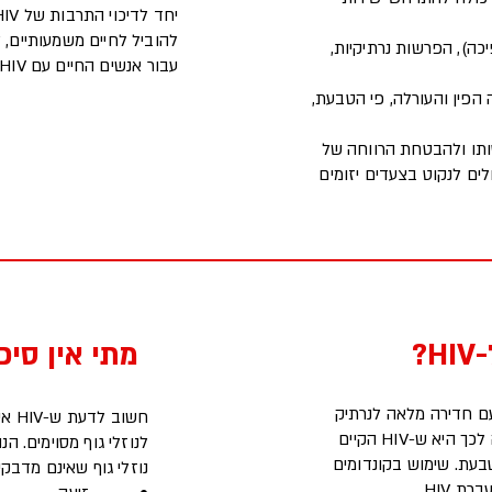
להוביל לחיים משמעותיים, 
ל טרום שפיכה), הפרשות נרתיקיות,
עבור אנשים החיים עם HIV.
ה הפין והעורלה, פי הטבעת,
עת התפשטותו ולהבטחת הרווחה של
לים לנקוט בצעדים יזומים
?
מתי אין סיכוי
ן עם חדירה מלאה לנרתיק
חשו
ו/או לפי הטבעת, במיוחד ללא שימוש בקונדום. הסיבה לכך היא ש-HIV הקיים
לנוזלי גוף מסוימים. ה
טבעת. שימוש בקונדומים
נוזלי גוף שאינם מדבקי
 HIV .