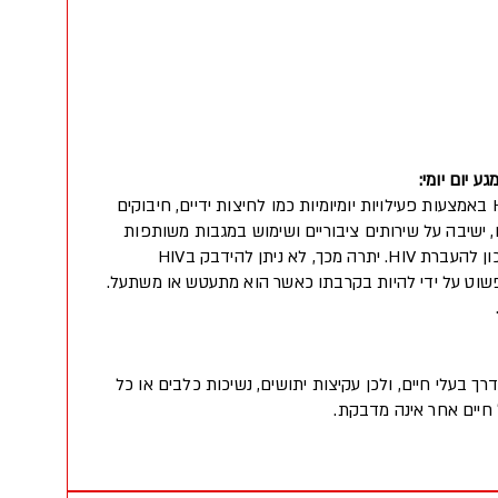
 יום יומי:
לא ניתן להידבק ב-HIV באמצעות פעילויות יומיומיות כמו לחיצות ידיים, חיבוקים
, ישיבה על שירותים ציבוריים ושימוש במגבות משותפות
גם הם אינם מהווים סיכון להעברת HIV. יתרה מכך, לא ניתן להידבק בHIV
ישהו שחי עם HIV פשוט על ידי להיות בקרבתו כאשר הוא מתעטש או משתעל.
א ניתן להדבק בHIV דרך בעלי חיים, ולכן עקיצות יתושים, נשיכות כלבים או כל
חיים אחר אינה מדבקת.