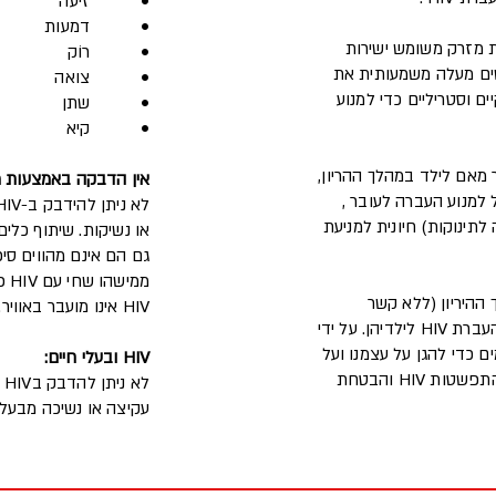
• זיעה
• דמעות
HIV באמצעות מזרק משומש ישירות
• רוֹק
ים מעלה משמעותית את
• צואה
קים נקיים וסטריליים כדי למנוע
• שתן
• קיא
בר מאם לילד במהלך ההריון,
אין הדבקה באמצעות מגע
 במהלך ההריון יכול למנוע העברה לעובר ,
תינוקות) חיונית למניעת
או נשיקות. שיתוף כלים
ממ
אי במהלך ההיריון (ללא קשר
HIV אינו מועבר באוויר.
למעמדן החוקי בישראל), מה שמבטיח סיכון מופחת להעברת HIV לילדיהן. על ידי
ם כדי להגן על עצמנו ועל
HIV ובעלי חיים:
אלו שאכפת לנו מהם. חינוך ומניעה חיוניים בהפחתת התפשטות HIV והבטחת
ל
עקיצה או נשיכה מבעל 