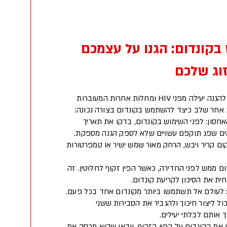
קונדום: הגנו על עצמכם
זוג שלכם
שימוש נכון בקונדומים חיוני להגנה יעילה מפני HIV ומחלות אחרות המעוברות
ב אחר שלב כיצד להשתמש בקונדום בצורה נכונה:
חסון: לפני השימוש בקונדום, בדקו את תאריך
מים שפג תוקפם עשויים שלא לספק הגנה מספקת.
קום קריר ויבש, הרחק מאור שמש ישיר או טמפרטורות
ום ממש לפני החדירה, כאשר הפין זקוף לחלוטין. זה
ת את הסיכון לקריעת קונדום.
לעולם אל תשתמשו ביותר מקונדום אחד בכל פעם.
כול ליצור חיכוך ולהגביר את הסבירות ששני
ך אותם לבלתי יעילים.
 את הקונדום על הפין הזקוף, וודאו שהוא מכסה את