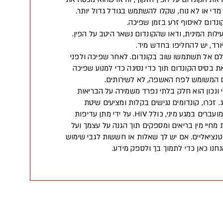
מדי או לא נוח, שקלו להשתמש בגודל גדול יותר.
נדום לאיסוף זרע בזמן שפיכה.
לות המינית, ודאו שהקונדום נשאר היטב על הפין.
ורד, יש להחליפו בחדש מיד.
לם אל תשתמשו שוב בקונדום. לאחר שפיכה ולפני
 בסיס הקונדום תוך כדי נסיגה כדי למנוע שפיכה
ם המשומש לפח האשפה, לא לשירותים.
 ונכון הוא חלק בלתי נפרד משמירה על הבריאות
. זכרו, קונדומים נגישים בקלות ומציעים שיטת
חציצה יעילה נגד זיהומים המועברים במגע מיני, כולל HIV. על ידי מתן עדיפות
ת מחיי מין בריאים ומספקים תוך הגנה על עצמך ועל
וטנציאליים. אם יש לך שאלות או חששות לגבי שימוש
נחנו כאן כדי לתמוך בך ולספק מידע.