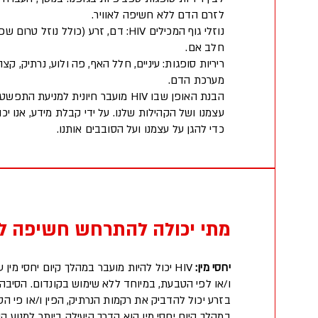
לזרם הדם ללא חשיפה לאוויר.
נוזלי גוף המכילים HIV: דם, זרע (כולל נוז
חלב אם.
ריריות סופגות: עיניים, חלל האף, פה ולוע, נרתיק, קצ
מערכת הדם.
הבנת האופן שבו HIV מועבר חיונית למני
עצמנו ושל הקהילות שלנו. על ידי קבלת מידע, אנו יכו
כדי להגן על עצמנו ועל הסובבים אותנו.
מתי יכולה להתרחש חשיפה ל-HIV
יחסי מין:
HIV יכול להיות מועבר במהלך קיום יחסי מי
בזרע יכול להדביק את רקמות הנרתיק, הפין ו/או פי ה
במהלך קיום יחסי מין הוא הדרך היעילה ביותר למנוע העברת