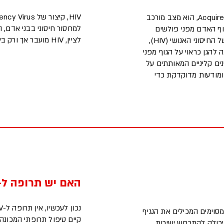
AIDS, קיצור של Acquired Immune Deficiency Syndrome, הוא מצב מורכב
למחסור חיסוני בבני אדם, 
וף האדם מפני פולשים
לציין, HIV מועבר אך ורק בין בני אדם.
שונים כגון זיהומים וחיידקים. כאשר נדבקים בנגיף הכשל החיסוני האנושי (HIV),
להגן כראוי על הגוף מפני
ם קליניים המאותתים על
ומודעות מדוקדקת כדי
האם יש תרופה ל-HIV? לא!
 מסוימים המכילים את הנגיף
קיים טיפול תרופתי המכונה
 יכולה להתרחש ישירות