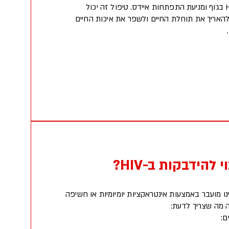
יחד לדיכוי התרבות של HIV בגוף ומניעת התפתחות איידס. טיפול זה יכול
להאריך את תוחלת החיים ולשפר את איכות החיים
 להידבקות ב-HIV?
ב לדעת ש-HIV אינו מועבר באמצעות אינטראקציות יומיומיות או חשיפה
נה מה שצריך לדעת:
ם: