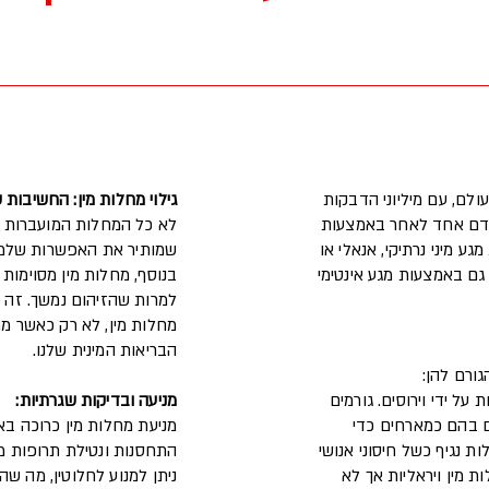
S) נפוצות ברחבי העולם, עם מיליוני הדבקות
גילוי מחלות מין: החשיבות 
אדם אחד לאחר באמצעות
גע מיני נרתיקי, אנאלי או
שמותיר את האפשרות שלמיש
גם באמצעות מגע אינטימי
בנוסף, מחלות מין מסוימות
למרות שהזיהום נמשך. זה 
מחלות מין, לא רק כאשר 
הבריאות המינית שלנו.
גורם להן:
 על ידי וירוסים. גורמים
מניעה ובדיקות שגרתיות:
ם בהם כמארחים כדי
מניעת מחלות מין כרוכה באימ
ת נגיף כשל חיסוני אנושי
התחסנות ונטילת תרופות מ
ל במחלות מין ויראליות אך לא
ניתן למנוע לחלוטין, מה ש