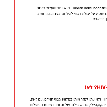
HIV, קיצור של Human Immunodeficiency Virus, הוא וירוס שעלול לגרום
המשפיע על יכולת הגוף להילחם בזיהומים. חשוב
נכון לעכשיו, אין תרופה ל-HIV, ולא ניתן למגר אותו במלואו מגוף האדם. עם זאת,
 "הקוקטייל", שהוא שילוב של תרופות שונות הפועלות