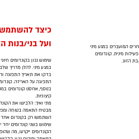
כיצד להשתמש ב
ועל בני/בנות ה
נע מהדבקה בHIV וזיהומים אחרים המועברים במגע מיני
לות מינית. קונדומים
בת הזוג.
במגע מיני. להלן מדריך של
בדקו את תאריך התפוגה והא
התפוגה על האריזה. קונדו
בנוסף, אחסנו קונדומים במ
קיצוניות.
מתי ואיך: הלבישו את הקונד
מבטיח התאמה בטוחה ומפחי
השתמשו רק בקונדום אחד: 
שימוש בשני קונדומים יחד י
הקונדומים ייקרעו, מה שהופ
התאמה ומיקום נכון: הלבישו