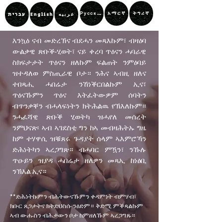
አማርኛ
ትግሪኛ
Русский
عربيه
עברית
English
እንኳዕ ናብ መድረኽና ብደሓን መጻእኩም፣ ብዛዕባ
ውልቃዊ ጽቡቕ-ሂወት፣ ናይ ቀረባ ጥዕናን ሓባራዊ
ስክፍታታት ጥዕናን ዘለኩም ፍልጠት ንምዕባይ
ዝተዳለወ ምስጢራዊ ቦታ። ንሕና ኣብዚ ዘለና
ተበጻሒ ሓበሬታ ንኸነቕርበልኩም ኢና፣
ጥዕናኹምን ጥዕና እትፈትውዎም ሰባትን
ብጥንቃቐን ብሓላፍነትን ክትሕልዉ የኽእለኩም።
ንሓፈሻዊ ጽቡቕ ሂወትካ ዝሓየለ መሰረት
ንምህናጽ፡ ኣብ ኣገደስቲ ግን ከኣ መብዛሕትኡ ግዜ
ከም ተሃዋሲ ዝቑጸሩ ጉዳያት ሰላም ኣእምሮኻን
ድሕነትካን ኣረጋግጽ። ብሓባር ምዃን፣ ንኹሉ
ጥዑይን ዝያዳ ሓበሬታ ዘለዎን መጻኢ ከነዕቢ
ንኽእል ኢና።
**ድሕነትኩምን ብሕትውናኹምን ቀዳምነት ብምሃብ፣
ክቡር ጸጋታትና ክትድህስሱ ንዕድም። ቅድሚ ምቕጻልኩም
ኣብ ውሑስን ብሕታውን ቦታ ከምዘለኹም ኣረጋግጹ።