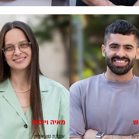
ש
מאיה וייסמן
רות
עובדת סוציאלית