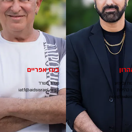
רון
בעז אפריים
ח וביצוע
מנהל משרד
 קהילות
iatf@aidsisrael.org.il
poz@aidsisr