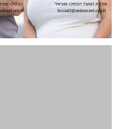
מנהלת המערך הפסיכו-סוציאלי
הפסיכו-סוציא
srael.org.il
Social2@aidsisrael.org.ill