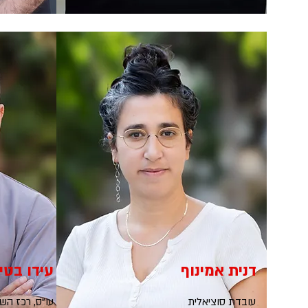
דנית אמינוף
עידו בטי
עובדת סוציאלית
עו"ס, רכז השי