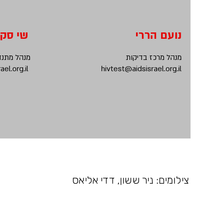
נועם הררי
שי סק
מנהל מרכז בדיקות
מנהל מתנד
el.org.il
hivtest@aidsisrael.org.il
צילומים: ניר ששון, דדי אליאס