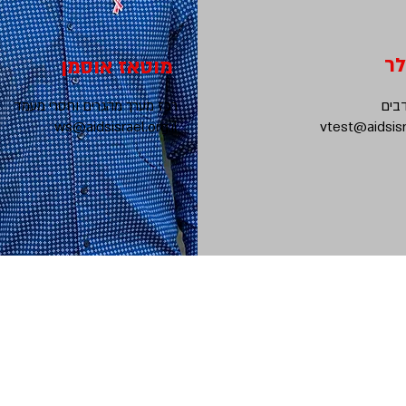
לר
מוטאז אוסמן
בים
רכז מערך מהגרים וחסרי מעמד
ws@aidsisrael.org.il
vtest@aidsisra