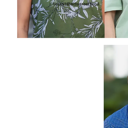
Social1@aidsisrael.org.il