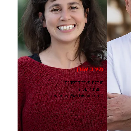
מירב אורן
מנהלת מערך ההסברה
ויועצת חינוכית
hasbara@aidsisrael.org.il