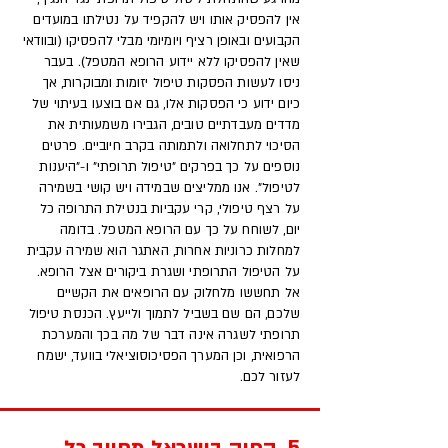
אין להפסיק אותו ויש להקפיד על נטילתו במועדים
הקבועים ובאופן רציף ויומיומי מבלי להפסיקו (ובוודאי
שאין להפסיקו ללא יידוע הרופא המטפל). בעבר
ניסו לעשות הפסקות טיפול יזומות ומבוקרות, אך
כיום ידוע כי הפסקות אלו, גם אם בוצעו בעיתוי של
מדדים מעבדתיים טובים, הגבירו משמעותית את
הסיכוי לתחלואה ולתמותה בקרב חיוביים. פרטים
נוספים על כך בפרקים "טיפול תרופתי" ו-"היענות
לטיפול". אנו ממליצים שבמידה ויש קושי בשמירה
על רצף טיפולי, קרי עקביות בנטילת התרופה כל
יום, לשוחח על כך עם הרופא המטפל. בדומה
למחלות כרוניות אחרות, האתגר הוא שמירה עקבית
על הטיפול התרופתי ושגרת ביקורים אצל הרופא.
אל תחששו מלחלוק עם הרופאים את הקשיים
שלכם, הם שם בשביל לתמוך ולייעץ. הכנסת טיפול
תרופתי לשגרה אינה דבר של מה בכך והמערכת
הרפואית, וכן המערך הפסיכוסוציאלי בוועד, ישמח
לעזור לכם.