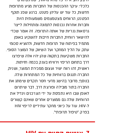
לרצון להביא לריפוי מלא מ-HIV, ישנו גם גורם
כלכלי: עיקר ההכנסות של החברות מגיע מתרופות
חדשות, כל עוד יש עליהן פטנט. ברגע שפג תוקף
הפטנט, הרווחים מצטמצמים משמעותית היות
וחברות אחרות נכנסות לתמונה ומתחילות לייצר
גרסאות גנריות של אותה התרופה. זה אומר שכדי
להישאר רווחית, החברות חייבות להשקיע באופן
מתמיד בפיתוח של תרופות חדשות, ולהוציא סכומי
עתק על הליך המחקר ועל השיווק של המוצר הסופי.
החברות משקיעות בתקווה שהן יהיו אלה שיפרצו
דרך בתחום הריפוי וירוויחו בענק בכמה חזיתות.
ראשית, זהו רווח ישיר ועצום ממכירת המוצר, ושנית,
החברה תנגוס ברווחיות של כל המתחרות שלה.
בנוסף, מדובר בהישג מדעי חסר תקדים שימתג את
החברה בתור מובילה ופורצת דרך, דבר שיתרום
לאופן שבו היא נתפסת על ידי הצרכנים ויגדיל את
הרווחיות שלה גם ממוצרים אחרים שאינם קשורים
ל-HIV. עוד על כיווני מחקר עתידיים לריפוי HIV
בפרק "טיפול תרופתי".