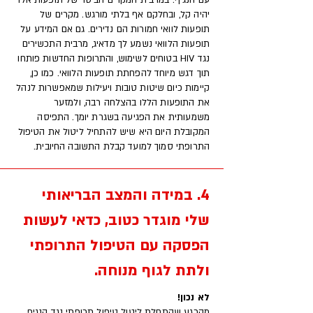
עם הנגיף. במרבית המקרים הביטוי של תופעות אלו
יהיה קל, ובחלקם אף בלתי מורגש. מקרים של
תופעות לוואי חמורות הם נדירים. גם אם המידע על
תופעות הלוואי נשמע לך מדאיג, מרבית התכשירים
נגד HIV בטוחים לשימוש, והתרופות החדשות פותחו
תוך דגש מיוחד להפחתת תופעות הלוואי. כמו כן,
קיימות כיום שיטות טובות ויעילות שמאפשרות לנהל
את התופעות הללו בהצלחה רבה, ולמזער
משמעותית את הפגיעה בשגרת יומך. התפיסה
המקובלת היום היא שיש להתחיל ליטול את הטיפול
התרופתי סמוך למועד קבלת התשובה החיובית.
4. במידה והמצב הבריאותי
שלי מוגדר כטוב, כדאי לעשות
הפסקה עם הטיפול התרופתי
ולתת לגוף מנוחה.
לא נכון!
מהרגע שהתחלת ליטול טיפול תרופתי נגד הנגיף,