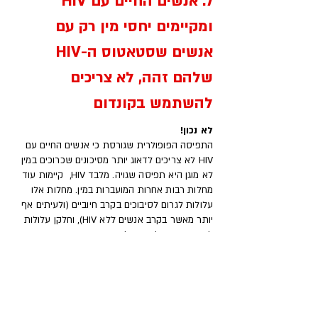
7. אנשים החיים עם HIV
ומקיימים יחסי מין רק עם
אנשים שסטאטוס ה-HIV
שלהם זהה, לא צריכים
להשתמש בקונדום
לא נכון!
התפיסה הפופולרית שגורסת כי אנשים החיים עם
HIV לא צריכים לדאוג יותר מסיכונים שכרוכים במין
לא מוגן היא תפיסה שגויה. מלבד HIV, קיימות עוד
מחלות רבות אחרות המועברות במין. מחלות אלו
עלולות לגרום לסיבוכים בקרב חיוביים (ולעיתים אף
יותר מאשר בקרב אנשים ללא HIV), וחלקן עלולות
להשפיע גם על הטיפול התרופתי. פרטים נוספים
על כך והדרכה על שימוש נכון בקונדום בפרק "מין
וזוגיות".
8. אנשים החיים עם HIV לא