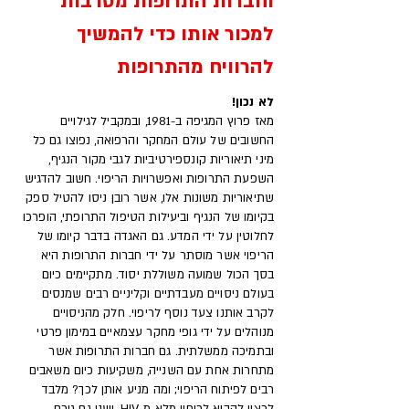
וחברות התרופות מסרבות
למכור אותו כדי להמשיך
להרוויח מהתרופות
לא נכון!
מאז פרוץ המגיפה ב-1981, ובמקביל לגילויים
החשובים של עולם המחקר והרפואה, נפוצו גם כל
מיני תיאוריות קונספירטיביות לגבי מקור הנגיף,
השפעת התרופות ואפשרויות הריפוי. חשוב להדגיש
שתיאוריות משונות אלו, אשר רובן ניסו להטיל ספק
בקיומו של הנגיף וביעילות הטיפול התרופתי, הופרכו
לחלוטין על ידי המדע. גם האגדה בדבר קיומו של
הריפוי אשר מוסתר על ידי חברות התרופות היא
בסך הכול שמועה משוללת יסוד. מתקיימים כיום
בעולם ניסויים מעבדתיים וקליניים רבים שמנסים
לקרב אותנו צעד נוסף לריפוי. חלק מהניסויים
מנוהלים על ידי גופי מחקר עצמאיים במימון פרטי
ובתמיכה ממשלתית. גם חברות התרופות אשר
מתחרות אחת עם השנייה, משקיעות כיום משאבים
רבים לפיתוח הריפוי; ומה מניע אותן לכך? מלבד