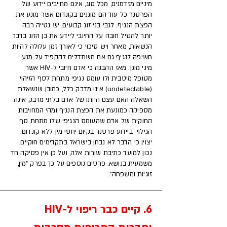
מיניים מזדמנים, מכל סוג, אינם מחייבים יידוע של
הפרטנר כל עוד הם מוגנים בקונדום אשר מונע את
הפצת הנגיף. לגבי בני זוג קבועים, יש נטייה רבה
יותר להטיל חובה על החיובי ליידע את בן הזוג בדבר
הנשאות, מאחר ויש סיכוי כי לאורך זמן עלולה להיות
חשיפה לנגיף גם אם משתדלים להקפיד על מגע
מיני מוגן. מאז ההבנה כי אדם חיובי ל-HIV אשר
מטופל מיטבית ולו עומס נגיפי מתחת לסף הזיהוי
(undetectable) אינו מדבק כלל, כמובן שנשאלת
השאלה האם עצם היותו של אדם בלתי מדבק אינה
מספיקה כמונעת את הפצת הנגיף ומהי המחויבות
החוקית של אדם שהעומס הנגיפי שלו מתחת סף
הגילוי ביידוע פרטנר בקיום יחסי מין ללא קונדום.
יצוין כי הדבר לא נבחן בישראל בתקדימים חוקיים,
נכון למועד כתיבת שורות אלה, ועל כן אין פסיקה חד
משמעית בנושא. פרטים נוספים על כך בפרק "מין,
זוגיות ומשפחה".
6. קיים כבר ריפוי ל-HIV