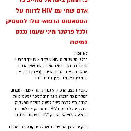
5. החוק בישראל מחייב כל
אדם שחי עם HIV לדווח על
הסטאטוס הרפואי שלו למעסיק
ולכל פרטנר מיני שעמו נכנס
למיטה
לא נכון!
ככלל, סטאטוס ה-HIV שלך הוא עניינך הפרטי.
מדובר במידע רפואי חסוי וכל עוד שאין סיבה
שמצדיקה את הסרת החיסיון (באופן חלקי או
מוחלט), לא חלה עליך חובת דיווח.
כאשר המצב הרפואי איננו רלוונטי לעבודה (וברוב
המקרים כך הדבר), אינך חייב לספר למעסיק על
מצבך. כדי לדעת כיצד לפעול במידה והמעסיק
מתעקש על בדיקת HIV כתנאי מקדים לעבודה,
מומלץ לקרוא את הפרק "HIV במקום העבודה".
בהקשר למין, הפסיקה הישראלית קובעת כי מגעים