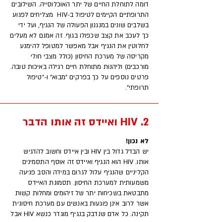
דומה לתוחלת החיים של יתר האוכלוסייה. השילובים
התרופתיים הקיימים לטיפול ב-HIV מצליחים לפגוע
בשלבים שונים במנגנון הפעולה של הנגיף, ועל ידי
כך לעכב את קצב שכפולו בגוף. זה אמנם לא מעלים
לחלוטין את הנגיף אבל מאפשר למטופל להימנע
מקריסה של מערכת החיסון (כולל מצבי חולי
מורכבים) וליהנות מתוחלת חיים רגילה באיכות טובה.
פרטים נוספים על כך בפרקים "מבוא" ו-"טיפול
תרופתי".
2. HIV ואיידס זה אותו הדבר
לא נכון!
יש הבדל גדול בין HIV ובין איידס וחשוב להדגיש
אותו. HIV הוא הנגיף ואיידס זה אוסף התסמינים
הקליניים שהנגיף עלול לגרום במידה והסב פגיעה
משמעותית למערכת החיסון. תסמונת האיידס
מתבטאת בשכיחות יתר של זיהומים ומחלות קשות
אשר לרוב אינן פוגעות באנשים עם מערכת חיסונית
תקינה. כל אדם שנדבק בנגיף מוגדר כנשא HIV אבל