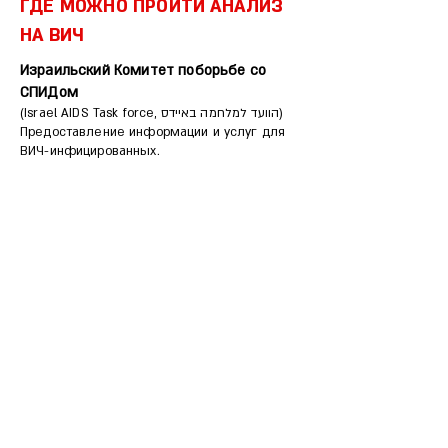
ГДЕ МОЖНО ПРОЙТИ АНАЛИЗ
НА ВИЧ
Израильский Комитет поборьбе со
СПИДом
(Israel AIDS Task force, הוועד למלחמה באיידס)
Предоставление информации и услуг для
ВИЧ-инфицированных.
Адрес
: ул. Ха-Нацив 18, Тель-Авив
График работы
лабораторного центра для
анализов на ВИЧ. С воскресенья по четверг
17:00-20:00, по вторникам и пятницам 10:00-
13:00.
Номер телефона для связи:
054-3200077
,
Таль.
* Тестирование только для англоговорящих.
Клиника «Левински»
Тесты на ВИЧ и венерические заболевания
Адрес
: Тель-Авив, Центральная автобусная
станция, 5-й этаж (помещение 5531)
График работы:
Для тестов на ВИЧ (с
переводом) - воскресенье, понедельник