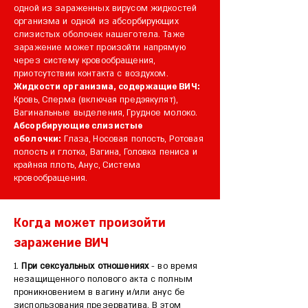
одной из зараженных вирусом жидкостей
организма и одной из абсорбирующих
слизистых оболочек нашеготела. Таже
заражение может произойти напрямую
через систему кровообращения,
приотсутствии контакта с воздухом.
Жидкости организма, содержащие ВИЧ:
Кровь, Сперма (включая предэякулят),
Вагинальные выделения, Грудное молоко.
Абсорбирующие слизистые
оболочки:
Глаза, Носовая полость, Ротовая
полость и глотка, Вагина, Головка пениса и
крайняя плоть, Анус, Система
кровообращения.
Когда может произойти
заражение ВИЧ
1.
При сексуальных отношениях
- во время
незащищенного полового акта с полным
проникновением в вагину и/или анус бе
зиспользования презерватива. В этом