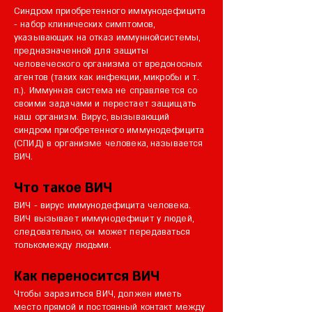
Синдром приобретенного иммунодефицита
- набор клинических симптомов,
указывающих на отказ иммуннойсистемы,
предназначенной для защиты
человеческого организма от вредоносных
агентов (таких как инфекции, микробы и т.
п.). Иммунная система не справляется со
своими задачами и перестает защищать
наш организм. Вирус, вызывающий
синдром приобретенного иммунодефицита
(СПИД) в организме человека, называется
ВИЧ.
Что такое ВИЧ
ВИЧ - вирус иммунодефицита человека.
ВИЧ вызывает иммунодефицит у людей,
следовательно, он может передаваться
толькомежду людьми.
Как переносится ВИЧ
Чтобы заразиться ВИЧ, должен иметь
место прямой и постоянный контакт между