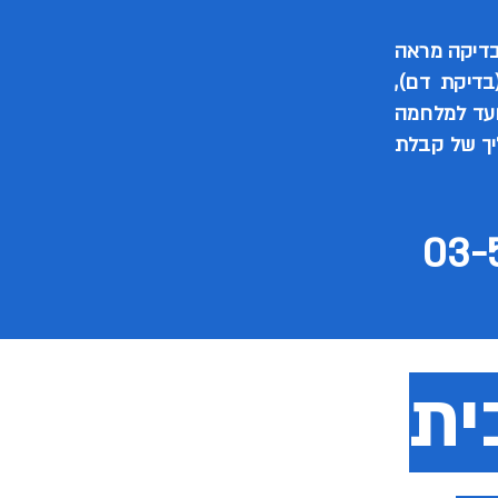
דיקה מראה
דיקת דם),
ועד למלחמה
יך של קבלת
ית