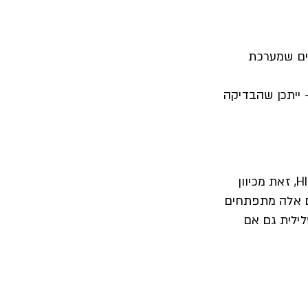
וגדנים הם חלבונים שמערכת
ם מדי – ייתכן שהבדיקה
מומלץ לבצע את הבדיקה לאחר שחלפו לפחות 12 שבועות ממועד החשיפה האפשרית ל-HIV, זאת מכיוון
ם אלה מתפתחים
ילית גם אם