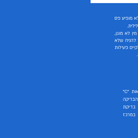
 אחד בלבד ליד האות "C", ולא מופיע פס
ימת מין לא מוגן,
 להניח שלא
ת לקיים פעילות
במידה ומופיעים שני פסים – אחד ליד האות "C"
 "T" – ייתכן והבדיקה
בדיקת
במרכז