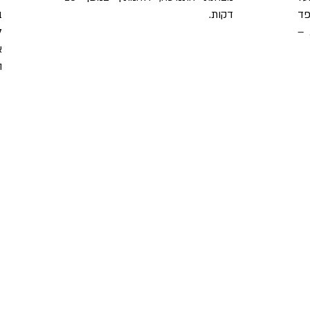
פד
דקות.
ב
 –
ה