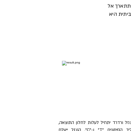
תתארך אל
יתית היא
וזל ורדרד יתחיל לעלות לחלון התוצאה,
ליד הסימונים "T" ו-"C". הנוזל ייעלם