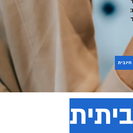
חיובית
יתית