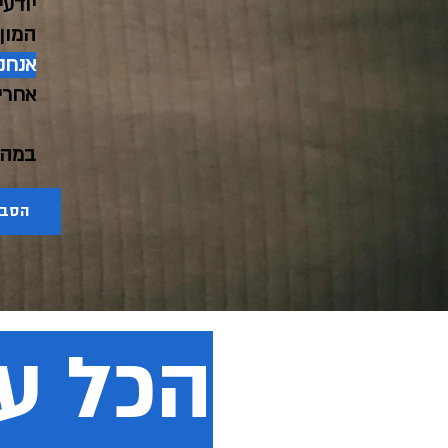
יודע
המון
אנחנ
אחרי
במה 
הסבר
הכל ע