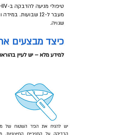
טיפולי מניעה להדבקה ב-HIV עלולים לעכב את ייצור הנוגדנים ולגרום לכך שתקופת החלון
מעבר ל-12 שבועות. במידה ואתה נוטל PrEP או PEP​
שגויה.
כיצד מבצעים את
למידע מלא – יש לעיין בהורא
יש להניח את הפד השטוח של מ
הבדיקה על החניכיים החיצוניות, מ