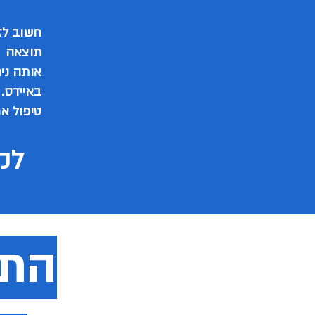
חשוב לז
תוצאה ח
אותה ני
באיידס.
טיפול אם
לקב
התו